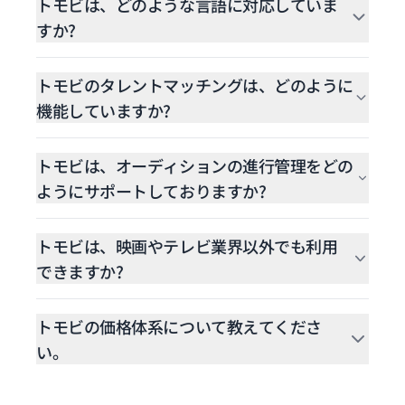
会社向けに設計されています。将来的には、業界全
トモビは、どのような言語に対応していま
体を支えるフルスイート型プラットフォームとし
すか?
て、タレント事務所やタレント本人もシステム上で
トモビは、日本語と英語のインタフェースを搭載し
登録・連携・プロフィール管理ができるよう、機能
ており、国内外の制作関係者に快適にご利用いただ
トモビのタレントマッチングは、どのように
拡張を予定しています。
けます。
機能していますか?
年齢・性別・スキル・スケジュールなどの条件に基
づいてプロフィールを解析し、役柄ごとの「マッチ
トモビは、オーディションの進行管理をどの
ング率」を算出することで、最適な候補者を効率的
ようにサポートしておりますか?
に絞り込むことができます。
オーディション用のカレンダー機能で、日程調整か
らステータス管理までスムーズに行えます。「第一
トモビは、映画やテレビ業界以外でも利用
キープ」「第二キープ」などの表示によって、候補
できますか?
者の進行状況が一目でわかります。
現在、トモビは映画やテレビ業界向けに最適化され
ていますが、将来的はその他エンタテインメント業
トモビの価格体系について教えてくださ
界にも全体的に対応できるよう機能拡張予定してお
い。
ります。
トモビは2段階の料金体系を採用しています。アカ
ウントプランはスタンダード（無料、最大3名）ま