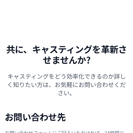
たはプロ（月額¥29,800、最大15名・ブランディン
グ・スマート自動入力・自動翻訳・CardDAV連携
付き）をお選びいただけます。プロジェクトはドラ
フト状態では無料で作成でき、本格稼働の際にパッ
ケージをご購入いただきます：S ¥15,000（役柄3
件・タレント10枠）、M ¥39,000（役柄8件・タレ
共に、キャスティングを革新さ
ント40枠）、L ¥79,000（役柄15件・タレント100
枠）。役柄やタレントの枠は後から追加することも
せませんか?
可能です。
キャスティングをどう効率化できるのか詳し
く知りたい方は、お気軽にお問い合わせくだ
さい。
お問い合わせ先
お問い合わせフォームにご記入いただければ、24時間以