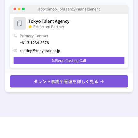
app.tomobi.jp/
agency-management
Tokyo Talent Agency
Preferred Partner
Primary Contact
+81 3-1234-5678
casting@tokyotalent.jp
Send Casting Call
タレント事務所管理を詳しく見る